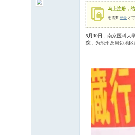
马上注册，结
您需要
登录
才可
5月30日
，南京医科大学
州
院
，为池州及周边地区
人