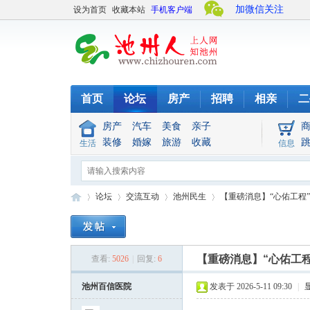
加微信关注
设为首页
收藏本站
手机客户端
首页
论坛
房产
招聘
相亲
二
房产
汽车
美食
亲子
装修
婚嫁
旅游
收藏
生活
信息
论坛
交流互动
池州民生
【重磅消息】“心佑工程”
池
»
›
›
›
【重磅消息】“心佑工
查看:
5026
|
回复:
6
池州百信医院
发表于 2026-5-11 09:30
|