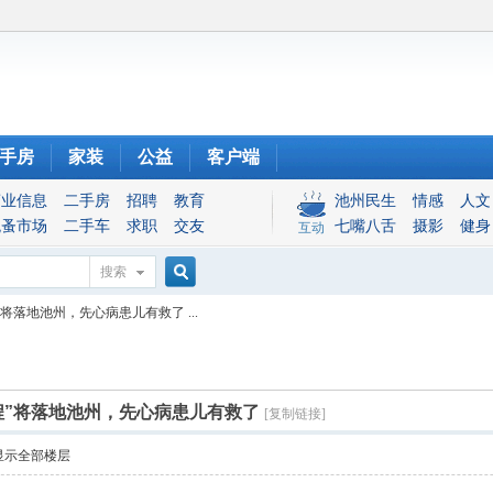
手房
家装
公益
客户端
商业信息
二手房
招聘
教育
池州民生
情感
人文
跳蚤市场
二手车
求职
交友
七嘴八舌
摄影
健身
互动
搜索
搜
将落地池州，先心病患儿有救了 ...
索
程”将落地池州，先心病患儿有救了
[复制链接]
显示全部楼层