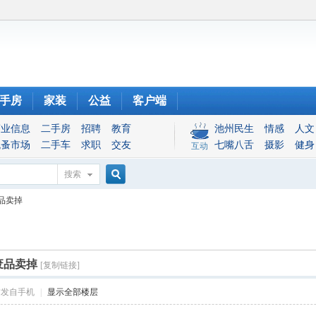
手房
家装
公益
客户端
商业信息
二手房
招聘
教育
池州民生
情感
人文
跳蚤市场
二手车
求职
交友
七嘴八舌
摄影
健身
互动
搜索
搜
品卖掉
索
废品卖掉
[复制链接]
帖发自手机
|
显示全部楼层