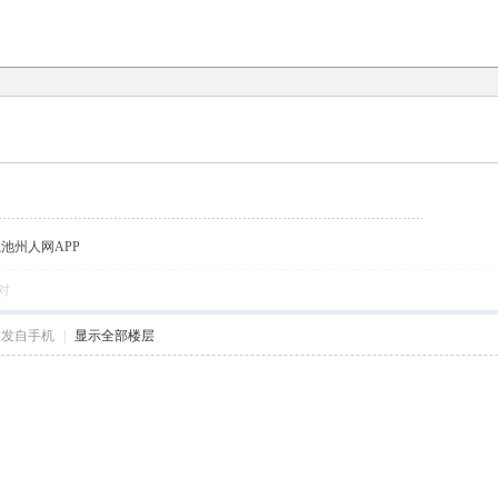
载池州人网APP
对
帖发自手机
|
显示全部楼层