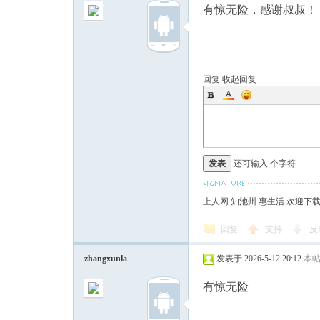
有惊无险，感谢叔叔！
回复
收起回复
发表
还可输入
个字符
上人网 知池州 惠生活 欢迎下
回复
支持
反
zhangxunla
发表于 2026-5-12 20:12
本
有惊无险