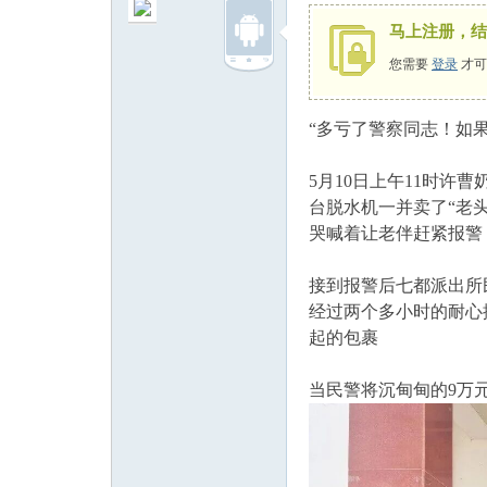
马上注册，结
您需要
登录
才可
“多亏了警察同志！如
州
5月10日上午11时
台脱水机一并卖了“老
哭喊着让老伴赶紧报警
接到报警后七都派出所
经过两个多小时的耐心
起的包裹
人
当民警将沉甸甸的9万