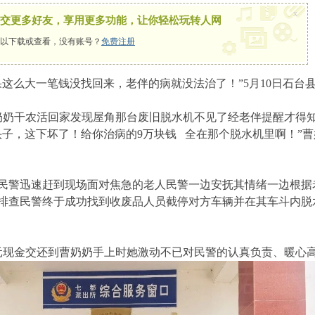
x
交更多好友，享用更多功能，让你轻松玩转人网
以下载或查看，没有账号？
免费注册
果这么大一笔钱没找回来，老伴的病就没法治了！”5月10日石台
许曹奶奶干农活回家发现屋角那台废旧脱水机不见了经老伴提醒才
头子，这下坏了！给你治病的9万块钱 全在那个脱水机里啊！”
民警迅速赶到现场面对焦急的老人民警一边安抚其情绪一边根据
排查民警终于成功找到收废品人员截停对方车辆并在其车斗内脱
元现金交还到曹奶奶手上时她激动不已对民警的认真负责、暖心