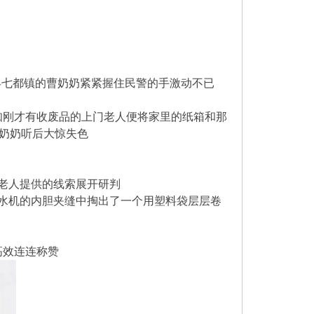
县七都镇的曹奶奶紧紧握住民警的手激动不已
得知刚才有收废品的上门老人便将家里的纸箱和那
曹奶奶听后大惊失色
老人提供的线索展开研判
水机的内胆夹缝中掏出了一个用塑料袋层层卷
高效连连称赞