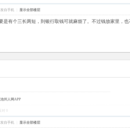
帖发自手机
|
显示全部楼层
要是有个三长两短，到银行取钱可就麻烦了。不过钱放家里，也
载池州人网APP
反对
0
帖发自手机
|
显示全部楼层