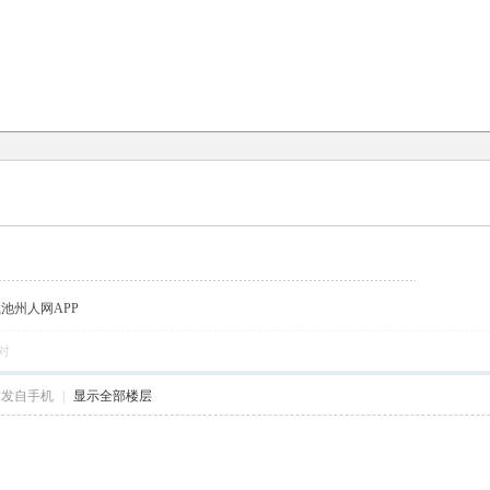
载池州人网APP
对
帖发自手机
|
显示全部楼层