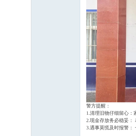
论
坛
警方提醒：
1.清理旧物仔细留心
2.现金存放务必稳妥
3.遇事莫慌及时报警：