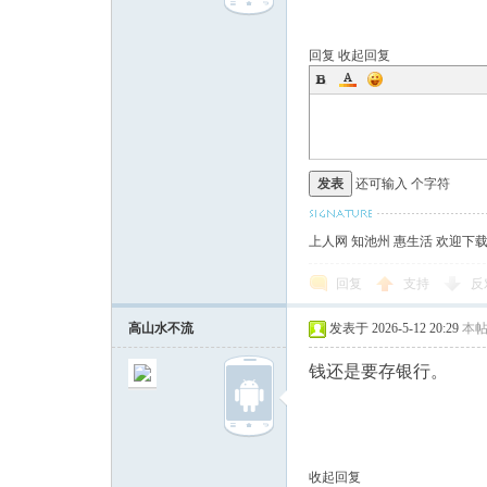
回复
收起回复
发表
还可输入
个字符
上人网 知池州 惠生活 欢迎下
回复
支持
反
高山水不流
发表于 2026-5-12 20:29
本
钱还是要存银行。
收起回复