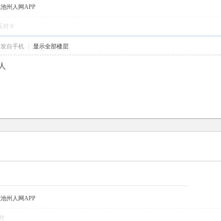
载池州人网APP
反对
0
帖发自手机
|
显示全部楼层
人
载池州人网APP
对