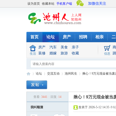
加微信关注
设为首页
收藏本站
手机客户端
首页
论坛
房产
招聘
相亲
二
房产
汽车
美食
亲子
装修
婚嫁
旅游
收藏
生活
信息
论坛
交流互动
池州民生
揪心！9万元现金被当废
池
»
›
›
›
揪心！9万元现金被当
查看:
3441
|
回复:
14
我叫顺溜
发表于 2026-5-12 14:35
本