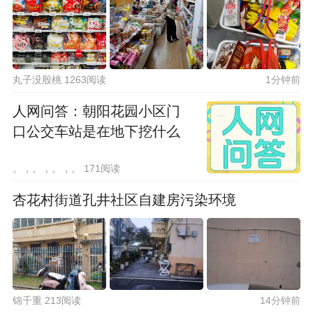
丸子没殷桃 1263阅读
1分钟前
人网问答：朝阳花园小区门
口公交车站是在地下挖什么
。，。，。，。 171阅读
杏花村街道孔井社区自建房污染环境
锦千重 213阅读
14分钟前