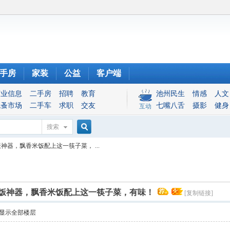
手房
家装
公益
客户端
商业信息
二手房
招聘
教育
池州民生
情感
人文
跳蚤市场
二手车
求职
交友
七嘴八舌
摄影
健身
互动
搜索
搜
器，飘香米饭配上这一筷子菜， ...
索
饭神器，飘香米饭配上这一筷子菜，有味！
[复制链接]
显示全部楼层