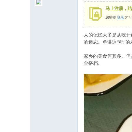
马上注册，结
您需要
登录
才可
人的记忆大多是从吃开
州
的迷恋。单讲这“粑”
家乡的美食何其多。但
金搭档。
人