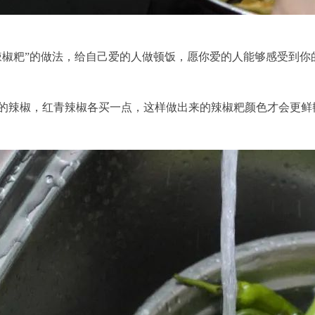
辣椒粑”的做法，给自己爱的人做顿饭，愿你爱的人能够感受到
的辣椒，红青辣椒各买一点，这样做出来的辣椒粑颜色才会更鲜