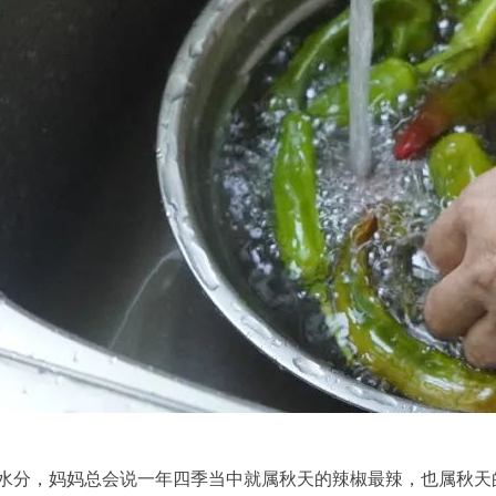
水分，妈妈总会说一年四季当中就属秋天的辣椒最辣，也属秋天