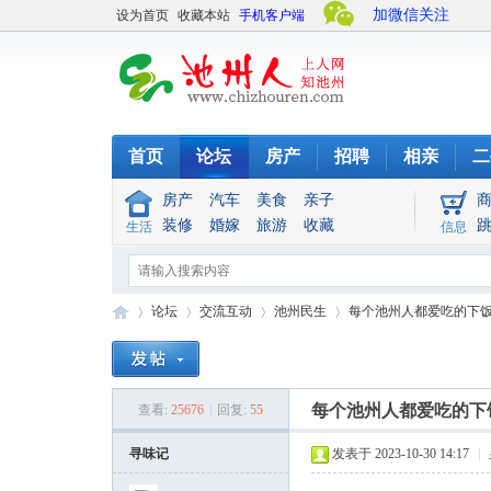
加微信关注
设为首页
收藏本站
手机客户端
首页
论坛
房产
招聘
相亲
二
房产
汽车
美食
亲子
装修
婚嫁
旅游
收藏
生活
信息
论坛
交流互动
池州民生
每个池州人都爱吃的下饭神
池
»
›
›
›
每个池州人都爱吃的下
查看:
25676
|
回复:
55
寻味记
发表于 2023-10-30 14:17
|