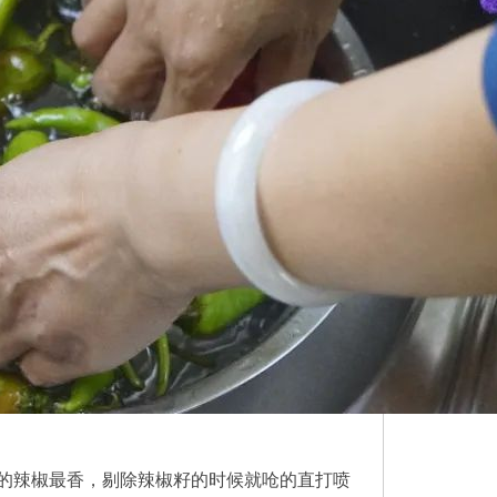
的辣椒最香，剔除辣椒籽的时候就呛的直打喷