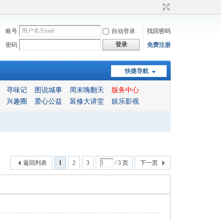
账号
自动登录
找回密码
登录
密码
免费注册
快捷导航
寻味记
图说城事
周末嗨翻天
版务中心
兴趣圈
爱心公益
装修大讲堂
娱乐影视
返回列表
1
2
3
/ 3 页
下一页