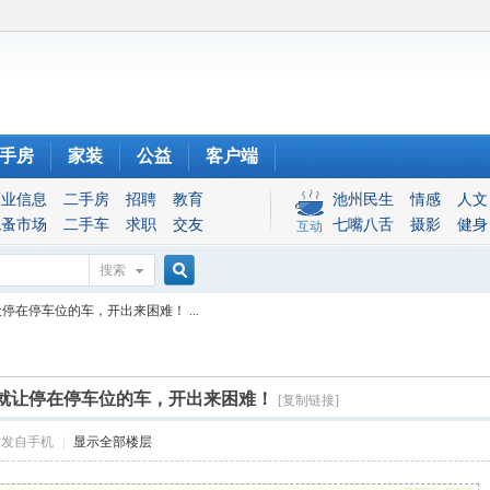
手房
家装
公益
客户端
商业信息
二手房
招聘
教育
池州民生
情感
人文
跳蚤市场
二手车
求职
交友
七嘴八舌
摄影
健身
互动
搜索
搜
停在停车位的车，开出来困难！ ...
索
就让停在停车位的车，开出来困难！
[复制链接]
帖发自手机
|
显示全部楼层