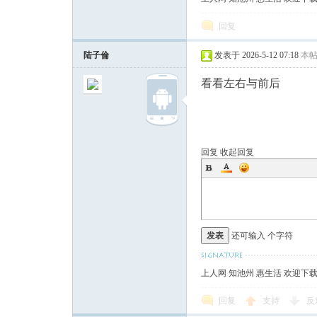
回复
陆子倫
发表于 2026-5-12 07:18
本
看看左右与前后
回复
收起回复
发表
还可输入
个字符
上人网 知池州 惠生活 欢迎下
回复
支持
反