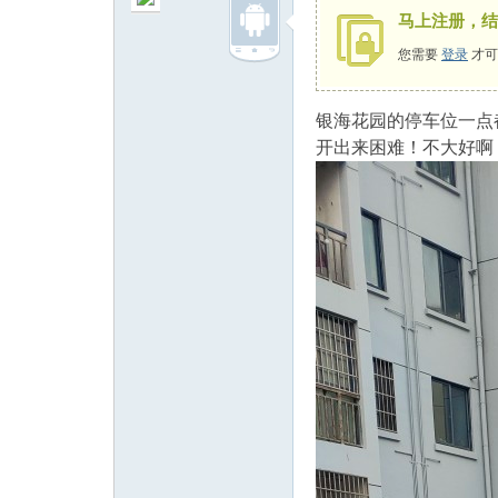
马上注册，结
您需要
登录
才可
银海花园的停车位一点
州
开出来困难！不大好啊
人