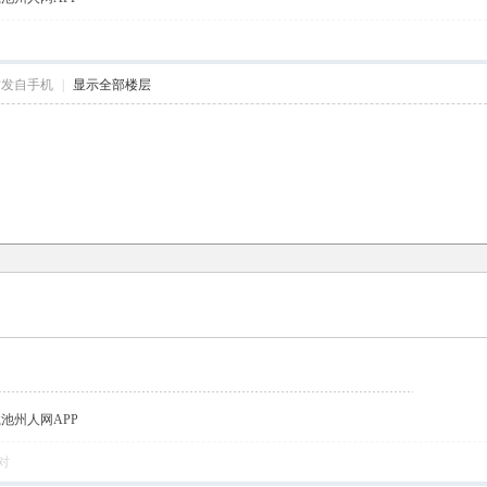
帖发自手机
|
显示全部楼层
载池州人网APP
对