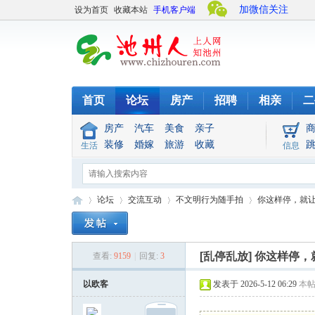
加微信关注
设为首页
收藏本站
手机客户端
首页
论坛
房产
招聘
相亲
二
房产
汽车
美食
亲子
装修
婚嫁
旅游
收藏
生活
信息
论坛
交流互动
不文明行为随手拍
你这样停，就让
[乱停乱放]
你这样停，
查看:
9159
|
回复:
3
池
»
›
›
›
以欧客
发表于 2026-5-12 06:29
本