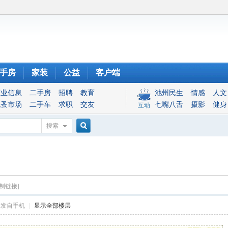
手房
家装
公益
客户端
商业信息
二手房
招聘
教育
池州民生
情感
人文
跳蚤市场
二手车
求职
交友
七嘴八舌
摄影
健身
互动
搜索
搜
索
复制链接]
帖发自手机
|
显示全部楼层