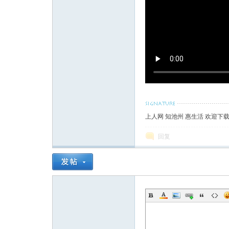
论
上人网 知池州 惠生活 欢迎下
回复
坛