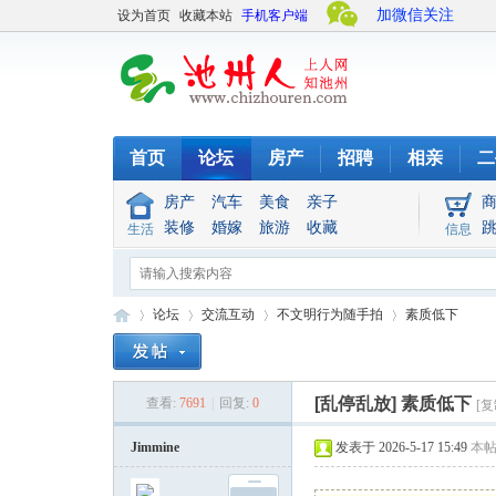
加微信关注
设为首页
收藏本站
手机客户端
首页
论坛
房产
招聘
相亲
二
房产
汽车
美食
亲子
装修
婚嫁
旅游
收藏
生活
信息
论坛
交流互动
不文明行为随手拍
素质低下
[乱停乱放]
素质低下
查看:
7691
|
回复:
0
[
池
»
›
›
›
Jimmine
发表于 2026-5-17 15:49
本