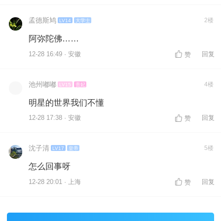
孟德斯鸠
2楼
LV14
大学士
阿弥陀佛……
12-28 16:49 · 安徽
回复
赞
池州嘟嘟
4楼
LV15
贵妃
明星的世界我们不懂
12-28 17:38 · 安徽
回复
赞
沈子清
5楼
LV17
皇帝
怎么回事呀
12-28 20:01 · 上海
回复
赞