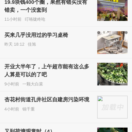
19.9块钱400个圈，果然有错买没有
错卖，一个没套到
11小时前
叮咯咙咚呛
买来几乎没用过的学习桌椅
昨天 18:12
佳旭
开业大半年了，上午超市能有这么多
人算是可以的了吧
9小时前
一颗大白菜
杏花村街道孔井社区自建房污染环境
4小时前
锦千重
又到荷塘观赏时（4）