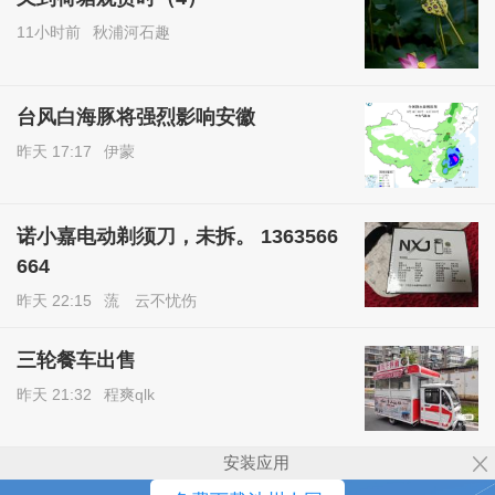
11小时前
秋浦河石趣
台风白海豚将强烈影响安徽
昨天 17:17
伊蒙
诺小嘉电动剃须刀，未拆。 1363566
664
昨天 22:15
蓅ゞ云不忧伤
三轮餐车出售
昨天 21:32
程爽qlk
安装应用