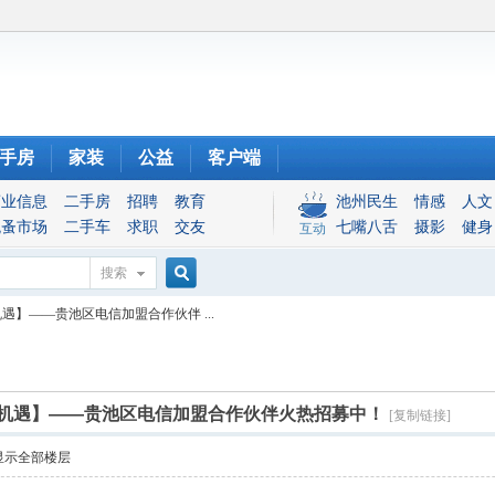
手房
家装
公益
客户端
商业信息
二手房
招聘
教育
池州民生
情感
人文
跳蚤市场
二手车
求职
交友
七嘴八舌
摄影
健身
互动
搜索
搜
】——贵池区电信加盟合作伙伴 ...
索
机遇】——贵池区电信加盟合作伙伴火热招募中！
[复制链接]
显示全部楼层