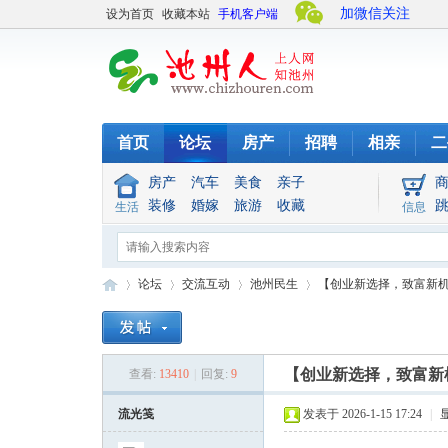
加微信关注
设为首页
收藏本站
手机客户端
首页
论坛
房产
招聘
相亲
二
房产
汽车
美食
亲子
装修
婚嫁
旅游
收藏
生活
信息
论坛
交流互动
池州民生
【创业新选择，致富新机遇
池
»
›
›
›
【创业新选择，致富新
查看:
13410
|
回复:
9
流光笺
发表于 2026-1-15 17:24
|