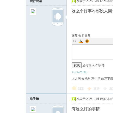
我行我索
发表于 2026-1-16 12:28
本
这么个好事咋都没人回
回复
收起回复
发表
还可输入
个字符
上人网 知池州 惠生活 欢迎下
回复
支持
反
沈子清
发表于 2026-1-16 19:52
本
有这么好的事情