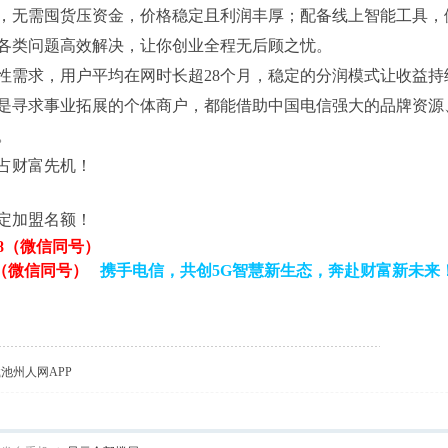
，无需囤货压资金，价格稳定且利润丰厚；配备线上智能工具，
各类问题高效解决，让你创业全程无后顾之忧。
性需求，用户平均在网时长超28个月，稳定的分润模式让收益
是寻求事业拓展的个体商户，都能借助中国电信强大的品牌资源
。
占财富先机！
定加盟名额！
928（微信同号）
（微信同号）
携手电信，共创5G智慧新生态，奔赴财富新未来
载池州人网APP