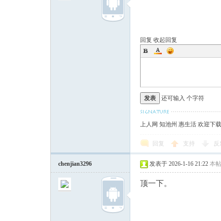
回复
收起回复
发表
还可输入
个字符
上人网 知池州 惠生活 欢迎下
回复
支持
反
chenjian3296
发表于 2026-1-16 21:22
本
顶一下。