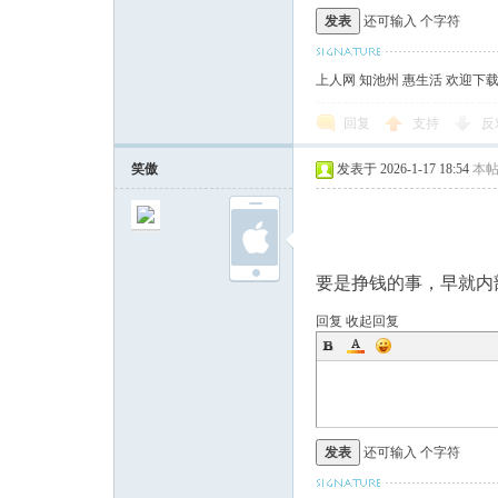
发表
还可输入
个字符
上人网 知池州 惠生活 欢迎下
回复
支持
反
笑傲
发表于 2026-1-17 18:54
本
要是挣钱的事，早就内
回复
收起回复
发表
还可输入
个字符