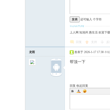
发表
还可输入
个字符
上人网 知池州 惠生活 欢迎下
回复
支持
反
龙雨
发表于 2026-1-17 17:38
本
帮顶一下
回复
收起回复