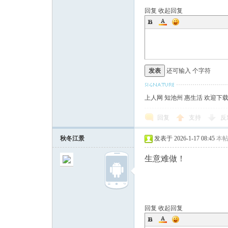
回复
收起回复
发表
还可输入
个字符
上人网 知池州 惠生活 欢迎下
回复
支持
反
秋冬江景
发表于 2026-1-17 08:45
本
生意难做！
回复
收起回复