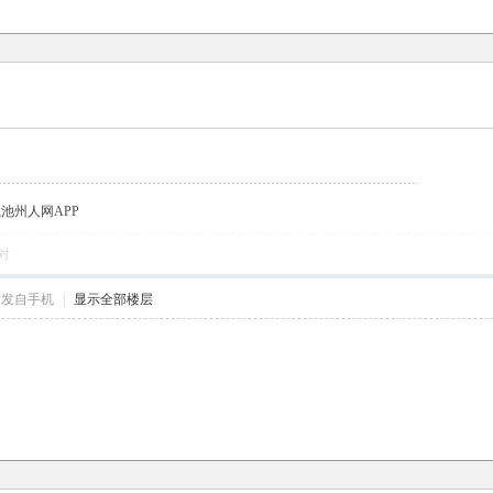
载池州人网APP
对
帖发自手机
|
显示全部楼层