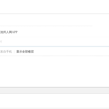
载池州人网APP
对
帖发自手机
|
显示全部楼层