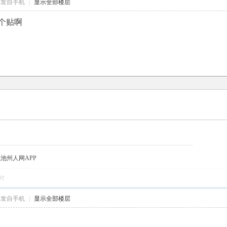
帖发自手机
|
显示全部楼层
个贴啊
载池州人网APP
对
帖发自手机
|
显示全部楼层