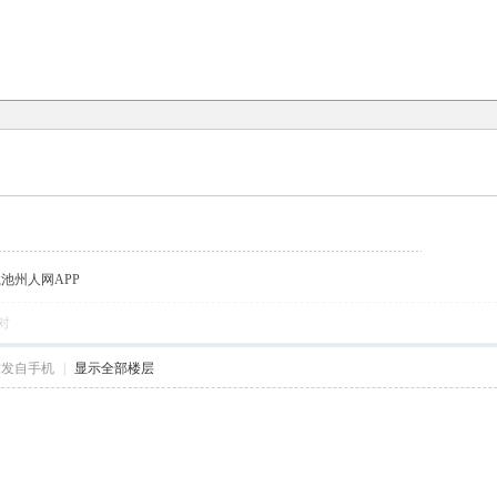
载池州人网APP
对
帖发自手机
|
显示全部楼层