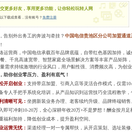
x
交更多好友，享用更多功能，让你轻松玩转人网
以下载或查看，没有账号？
免费注册
，告别外出务工的奔波与牵挂？
中国电信贵池区分公司加盟通道
！
络运营商，中国电信承载百年品牌底蕴，自带红色基因加持，诚
套餐、千兆高速宽带、智慧家庭全场景解决方案等丰富产品矩阵
流量需求持续激增的行业风口，用户黏性强、消费频次高，为创
，助你创业零压力、盈利有底气！
松开启创业：
支持带店加盟、引商入店等灵活合作模式，仅需1
备专人手把手系统化培训，从产品知识到运营技巧全流程教学，
利清晰可见：
坐拥新装业务办理、老客续约升级、品牌终端销售
入即可冲刺10-20万，全心深耕年收20万+不是梦想！酬金按
重福利加持，降低创业成本，提升盈利空间。
业运营无忧：
渠道经理一对一专属帮扶，从开店策划、选址装修