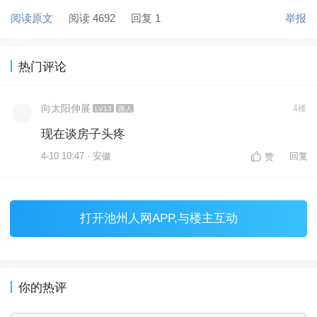
阅读原文
阅读 4692
回复 1
举报
热门评论
向太阳伸展
4楼
LV13
路人
现在谈房子头疼
4-10 10:47 · 安徽
回复
赞
打开
池州人网APP
,与楼主互动
你的热评