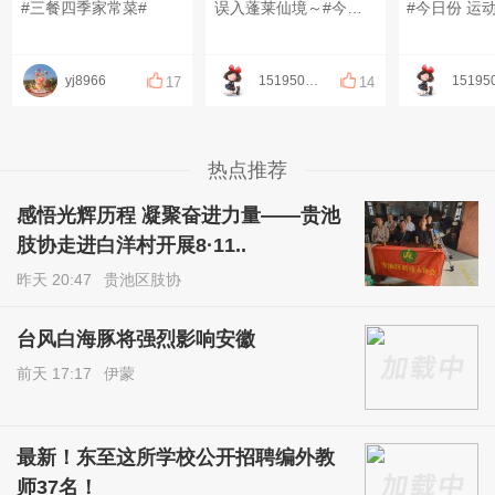
#三餐四季家常菜#
误入蓬莱仙境～#今日份 运动打卡#
yj8966
1519502087
17
14
热点推荐
感悟光辉历程 凝聚奋进力量——贵池
肢协走进白洋村开展8·11..
昨天 20:47
贵池区肢协
台风白海豚将强烈影响安徽
前天 17:17
伊蒙
最新！东至这所学校公开招聘编外教
师37名！