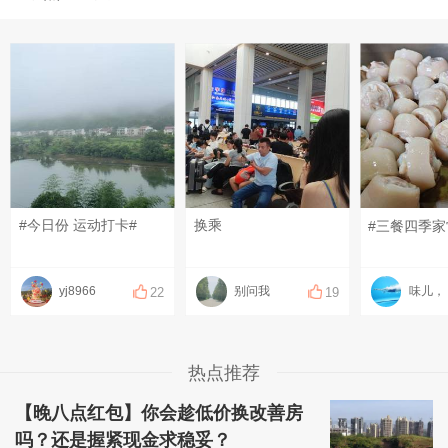
#今日份 运动打卡#
换乘
yj8966
别问我
味儿，
22
19
热点推荐
【晚八点红包】你会趁低价换改善房
吗？还是握紧现金求稳妥？