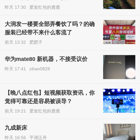
昨天 17:30
爱发红包的鹿鹿
大润发一楼要全部弄餐饮了吗？的确
服装已经带不来什么客流了
前天 13:32
肥肥子
华为mate80 新机器，不接受议价
昨天 17:41
zihan0828
【晚八点红包】短视频获取资讯，你
觉得可靠还是容易被误导？
前天 19:21
爱发红包的鹿鹿
九成新床
昨天 16:56
平湖泛舟