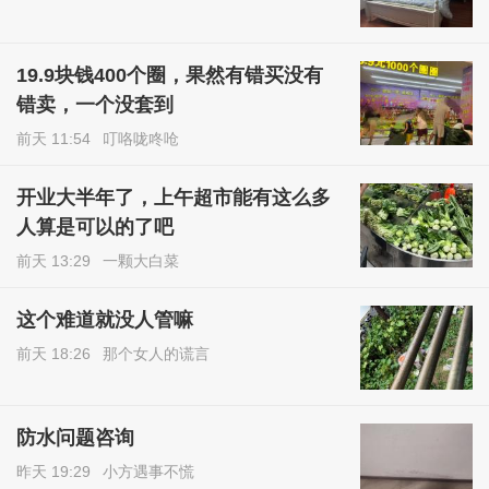
19.9块钱400个圈，果然有错买没有
错卖，一个没套到
前天 11:54
叮咯咙咚呛
开业大半年了，上午超市能有这么多
人算是可以的了吧
前天 13:29
一颗大白菜
这个难道就没人管嘛
前天 18:26
那个女人的谎言
防水问题咨询
昨天 19:29
小方遇事不慌