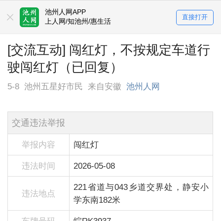
池州人网APP
直接打开
上人网/知池州/惠生活
[交流互动] 闯红灯，不按规定车道行
驶闯红灯（已回复）
5-8
池州五星好市民
来自安徽
池州人网
交通违法举报
举报内容
闯红灯
违法时间
2026-05-08
221省道与043乡道交界处，静安小
违法地点
学东南182米