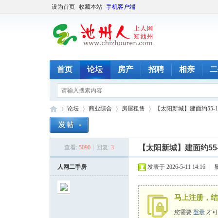
设为首页
收藏本站
手机客户端
首页
论坛
房产
招聘
相亲
二
论坛
商业综合
房屋租售
【太阳新城】建面约55-15
【太阳新城】建面约55-
查看:
5090
|
回复:
3
池
»
›
›
›
人网二手房
发表于 2026-5-11 14:16
|
马上注册，结
您需要
登录
才可