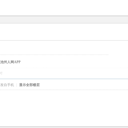
载池州人网APP
对
帖发自手机
|
显示全部楼层