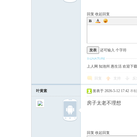
回复
收起回复
发表
还可输入
个字符
上人网 知池州 惠生活 欢迎下
回复
支持
反
叶黄素
发表于 2026-5-12 17:42
本
房子太老不理想
回复
收起回复