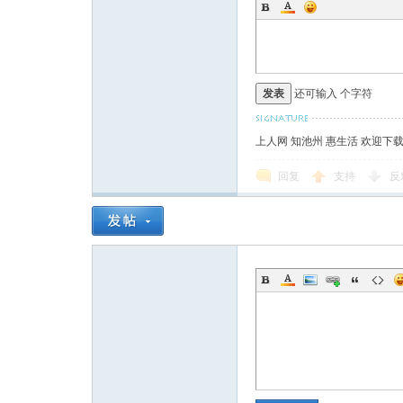
发表
还可输入
个字符
上人网 知池州 惠生活 欢迎下
回复
支持
反