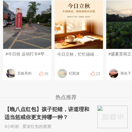
#今日份 运动打卡#早上好！
今日立秋，忙忙碌碌又半年，不知不觉已是秋，希望这个秋天的风，不急不燥，岁月静好，带来所有好运，百事顺遂，万事顺心
百姓亮剑
纪双波
雨在下
26
23
热点推荐
【晚八点红包】孩子犯错，讲道理和
适当惩戒你更支持哪一种？
3小时前
爱发红包的鹿鹿