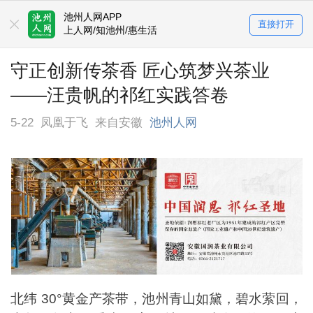
池州人网APP
直接打开
上人网/知池州/惠生活
守正创新传茶香 匠心筑梦兴茶业
——汪贵帆的祁红实践答卷
5-22
凤凰于飞
来自安徽
池州人网
北纬 30°黄金产茶带，池州青山如黛，碧水萦回，