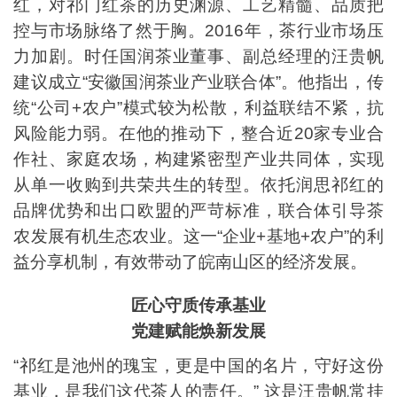
红，对祁门红茶的历史渊源、工艺精髓、品质把
控与市场脉络了然于胸。2016年，茶行业市场压
力加剧。时任国润茶业董事、副总经理的汪贵帆
建议成立“安徽国润茶业产业联合体”。他指出，传
统“公司+农户”模式较为松散，利益联结不紧，抗
风险能力弱。在他的推动下，整合近20家专业合
作社、家庭农场，构建紧密型产业共同体，实现
从单一收购到共荣共生的转型。依托润思祁红的
品牌优势和出口欧盟的严苛标准，联合体引导茶
农发展有机生态农业。这一“企业+基地+农户”的利
益分享机制，有效带动了皖南山区的经济发展。
匠心守质传承基业
党建赋能焕新发展
“祁红是池州的瑰宝，更是中国的名片，守好这份
基业，是我们这代茶人的责任。” 这是汪贵帆常挂