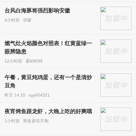
台风白海豚将强烈影响安徽
6小时前
伊蒙
燃气灶火焰颜色对照表！红黄蓝绿一
眼辨隐患
12小时前
雾屿时钟
午餐，黄豆炖鸡蛋，还有一个是清炒
豆角
昨天 14:10
xgy654321
夜宵烤鱼跟龙虾，大晚上吃的好爽哦
1小时前
胖多多吃不饱