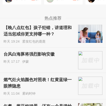
热点推荐
【晚八点红包】孩子犯错，讲道理和
适当惩戒你更支持哪一种？
昨天 19:24
爱发红包的鹿鹿
台风白海豚将强烈影响安徽
昨天 17:17
伊蒙
燃气灶火焰颜色对照表！红黄蓝绿一
眼辨隐患
昨天 11:04
雾屿时钟