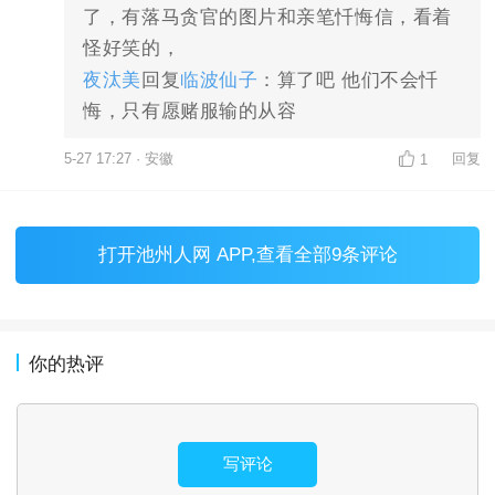
了，有落马贪官的图片和亲笔忏悔信，看着
怪好笑的，
夜汰美
回复
临波仙子
：算了吧 他们不会忏
悔，只有愿赌服输的从容
5-27 17:27 · 安徽
回复
1
打开
池州人网 APP
,查看全部9条评论
你的热评
写评论