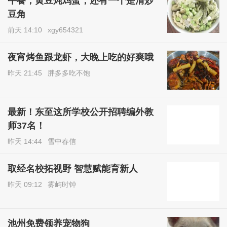
午餐，黄豆炖鸡蛋，还有一个是清炒
豆角
前天 14:10
xgy654321
夜宵烤鱼跟龙虾，大晚上吃的好爽哦
昨天 21:45
胖多多吃不饱
最新！东至这所学校公开招聘编外教
师37名！
昨天 14:44
雪中春信
取经名校拓视野 智慧赋能育新人
昨天 09:12
雾屿时钟
池州免费领养宠物狗