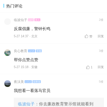
热门评论
临波仙子
2楼
LV7
贵人
反腐倡廉，警钟长鸣
5-27 14:37 · 北京
回复
赞
良心教育
3楼
LV15
宰相
帮你点赞点赞
5-27 15:18 · 安徽
回复
1
夜汰美
5楼
LV12
按察使
我想看一看落马官员
临波仙子
：你去廉政教育警示馆就能看到