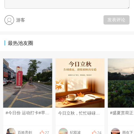
发表评论
游客
最热池友圈
#今日份 运动打卡#早上好！
今日立秋，忙忙碌碌又半年，不知不觉已是秋，希望这个秋天的风，不急不燥，岁月静好，带来所有好运，百事顺遂，万事顺心
百姓亮剑
纪双波
雨在下
27
24