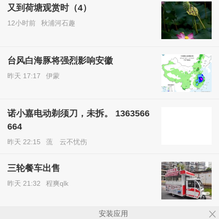
又到荷塘观赏时（4）
12小时前
秋浦河石趣
台风白海豚将强烈影响安徽
昨天 17:17
伊蒙
诺小嘉电动剃须刀，未拆。 1363566
664
昨天 22:15
蓅ゞ云不忧伤
三轮餐车出售
昨天 21:32
程爽qlk
安装应用