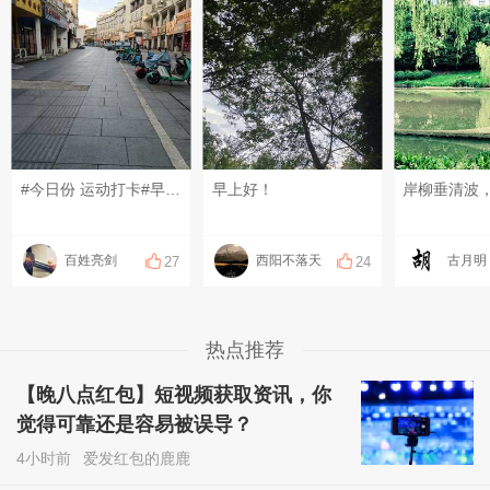
#今日份 运动打卡#早上好！
早上好！
百姓亮剑
西阳不落天
古月明
27
24
热点推荐
【晚八点红包】短视频获取资讯，你
觉得可靠还是容易被误导？
4小时前
爱发红包的鹿鹿