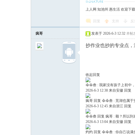
上人网 知池州 惠生活 欢迎下
回复
支持
反
疯哥
发表于 2026-6-3 12:32
本帖
抄作业也抄的专业点，满
收起回复
伞伞叁
:
我家没有孩子上初中，
2026-6-3 12:38
来自安徽
回复
疯哥
回复
伞伞叁
:
芜湖也属于
2026-6-3 12:45
来自浙江
回复
伞伞叁
回复
疯哥
:
额？所以到底
2026-6-3 13:04
来自安徽
回复
灼灼
回复
伞伞叁
:
你自己说满分