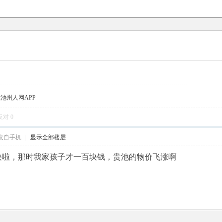
载池州人网APP
反对
0
发自手机
|
显示全部楼层
0块啦，那时我家孩子才一百块钱，贵池的物价飞涨啊