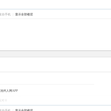
发自手机
|
显示全部楼层
载池州人网APP
反对
0
发自手机
|
显示全部楼层