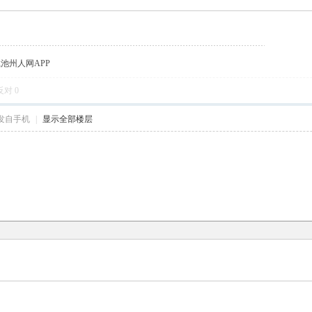
载池州人网APP
反对
0
发自手机
|
显示全部楼层