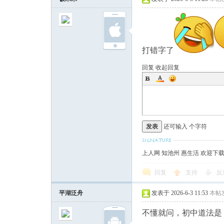
打错字了
回复
收起回复
发表
还可输入
个字符
上人网 知池州 惠生活 欢迎下
回复
支持
反
平湖泛舟
发表于 2026-6-3 11:53
本帖
不懂就问，初中道法是