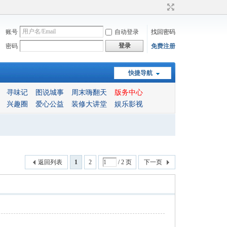
账号
自动登录
找回密码
登录
密码
免费注册
快捷导航
寻味记
图说城事
周末嗨翻天
版务中心
兴趣圈
爱心公益
装修大讲堂
娱乐影视
返回列表
1
2
/ 2 页
下一页