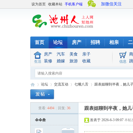
加微信关注
设为首页
收藏本站
手机客户端
首页
论坛
房产
招聘
相亲
二
房产
汽车
美食
亲子
装修
婚嫁
旅游
收藏
生活
信息
论坛
交流互动
七嘴八舌
跟表姐聊到半夜，她儿子今
跟表姐聊到半夜，她儿
查看:
4494
|
回复:
36
池
»
›
›
›
伞伞叁
发表于 2026-6-3 09:07
本帖