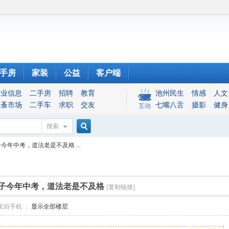
手房
家装
公益
客户端
商业信息
二手房
招聘
教育
池州民生
情感
人文
跳蚤市场
二手车
求职
交友
七嘴八舌
摄影
健身
互动
搜索
搜
年中考，道法老是不及格 ...
索
子今年中考，道法老是不及格
[复制链接]
发自手机
|
显示全部楼层