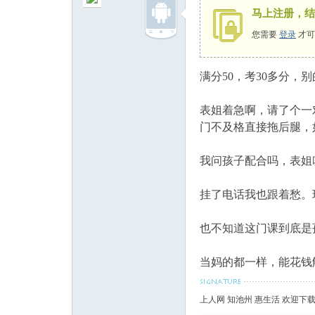
马上注册，结
您需要
登录
才可
满分50，考30多分
州
表姐着急啊，请了个一
门不及格直接拖后腿，
我问孩子配合吗，表姐
挂了电话我也跟着愁。
人
也不知道这门课到底是
当妈的都一样，能花钱
上人网 知池州 惠生活 欢迎下