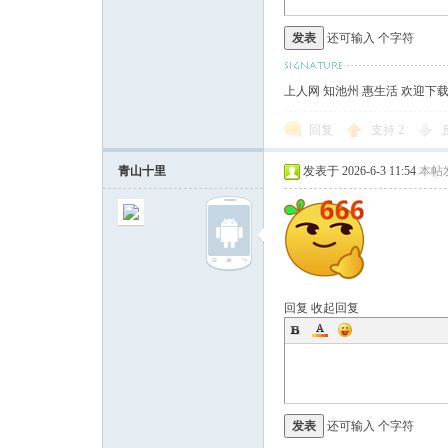
发表
还可输入
个字符
上人网 知池州 惠生活 欢迎下
回复
支持
2
青山十里
发表于 2026-6-3 11:54
本帖
回复
收起回复
发表
还可输入
个字符