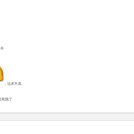
律令
，法术不高
笑死我了