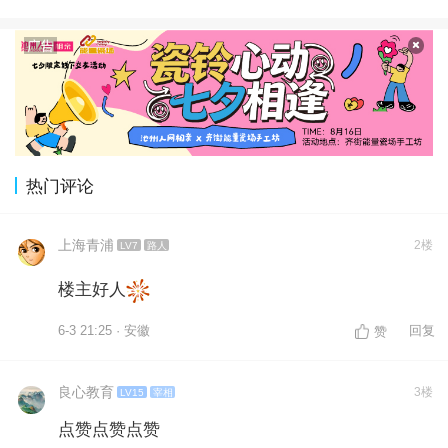
热门评论
上海青浦
2楼
LV7
路人
楼主好人
6-3 21:25 · 安徽
回复
赞
良心教育
3楼
LV15
宰相
点赞点赞点赞