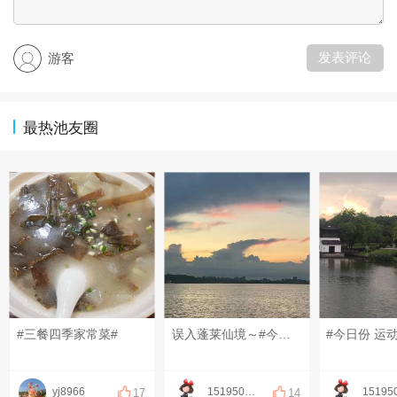
发表评论
游客
最热池友圈
#三餐四季家常菜#
误入蓬莱仙境～#今日份 运动打卡#
yj8966
1519502087
17
14