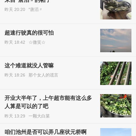
来自″唐滔〃的帖子
昨天 20:20
″唐滔〃
超速行驶真的很可怕
昨天 18:42
☆微笑☆
这个难道就没人管嘛
昨天 18:26
那个女人的谎言
开业大半年了，上午超市能有这么多
人算是可以的了吧
昨天 13:29
一颗大白菜
咱们池州是否可以弄几座状元桥啊