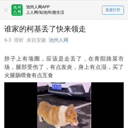
池州人网APP
直接打开
上人网/知池州/惠生活
谁家的柯基丢了快来领走
6-3
雨昕
来自安徽
池州人网
脖子上有项圈，应该是走丢了，在青阳路菜市
场，腿部受伤了，有点发炎，身上有点湿，买了
火腿肠喂食有点互食