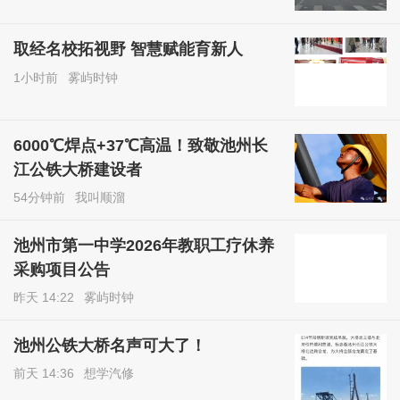
取经名校拓视野 智慧赋能育新人
1小时前
雾屿时钟
6000℃焊点+37℃高温！致敬池州长
江公铁大桥建设者
54分钟前
我叫顺溜
池州市第一中学2026年教职工疗休养
采购项目公告
昨天 14:22
雾屿时钟
池州公铁大桥名声可大了！
前天 14:36
想学汽修