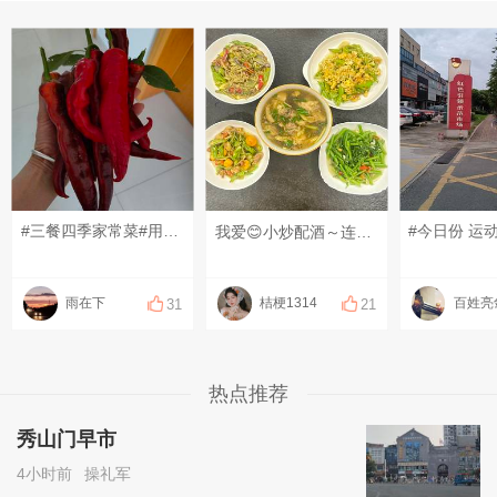
#三餐四季家常菜#用花盆栽的辣椒，也有小小的收货
我爱😊小炒配酒～连喝4天
雨在下
桔梗1314
百姓亮
31
21
热点推荐
秀山门早市
4小时前
操礼军