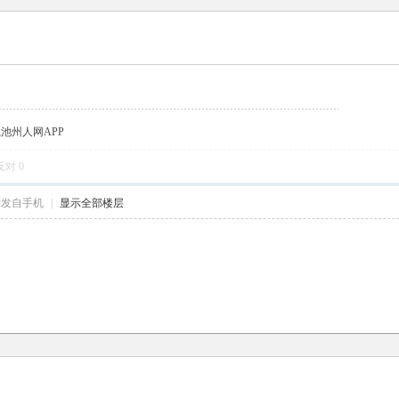
载池州人网APP
反对
0
帖发自手机
|
显示全部楼层