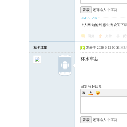
发表
还可输入
个字符
上人网 知池州 惠生活 欢迎下
回复
支持
反
秋冬江景
发表于 2026-6-12 06:53
本
杯水车薪
回复
收起回复
发表
还可输入
个字符