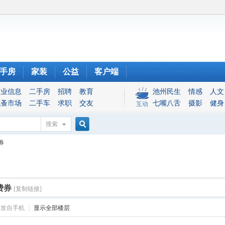
手房
家装
公益
客户端
商业信息
二手房
招聘
教育
池州民生
情感
人文
跳蚤市场
二手车
求职
交友
七嘴八舌
摄影
健身
互动
搜索
搜
券
索
费券
[复制链接]
帖发自手机
|
显示全部楼层