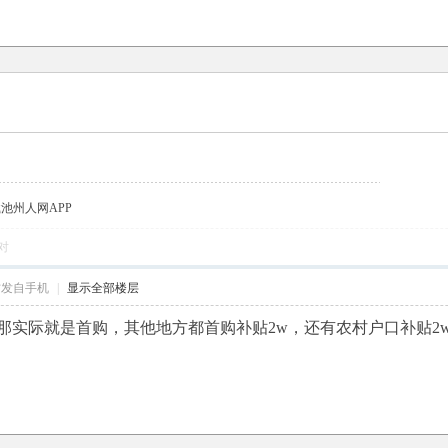
载池州人网APP
对
帖发自手机
|
显示全部楼层
那实际就是首购，其他地方都首购补贴2w，还有农村户口补贴2