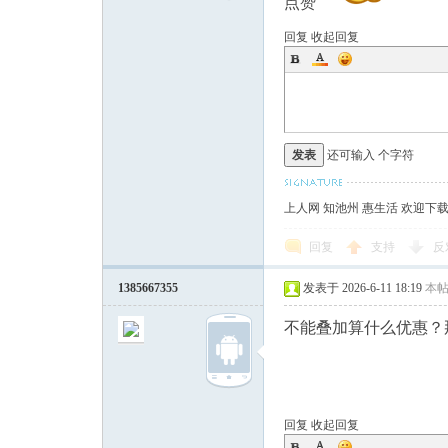
点赞
回复
收起回复
发表
还可输入
个字符
上人网 知池州 惠生活 欢迎下
回复
支持
反
1385667355
发表于 2026-6-11 18:19
本
不能叠加算什么优惠？
回复
收起回复