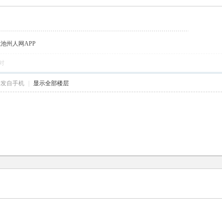
载池州人网APP
对
帖发自手机
|
显示全部楼层