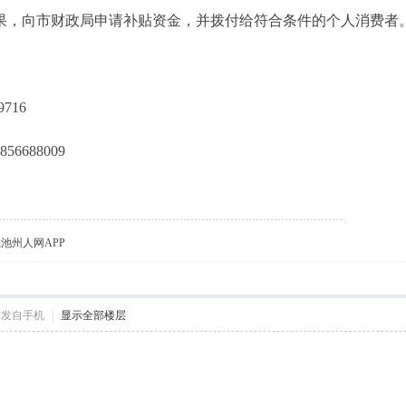
结果，向市财政局申请补贴资金，并拨付给符合条件的个人消费者
716
6688009
载池州人网APP
帖发自手机
|
显示全部楼层