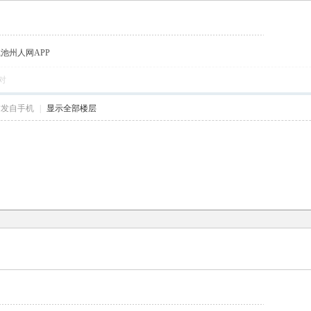
载池州人网APP
对
帖发自手机
|
显示全部楼层