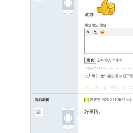
点赞
论
回复
收起回复
发表
还可输入
个字符
上人网 知池州 惠生活 欢迎下
坛
回复
支持
反
观前老街
发表于 2026-6-11 20:37
本
好事情。