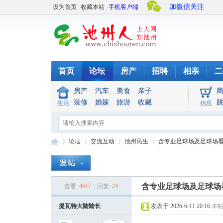
加微信关注
设为首页
收藏本站
手机客户端
首页
论坛
房产
招聘
相亲
二
房产
汽车
美食
亲子
装修
婚嫁
旅游
收藏
生活
信息
论坛
交流互动
池州民生
含专业足球场及足球场看台
池
»
›
›
›
含专业足球场及足球场
查看:
4617
|
回复:
24
提瓦特大陆陆长
发表于 2026-6-11 20:16
本