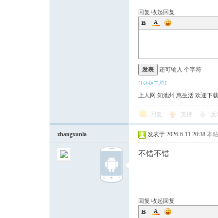
回复
收起回复
发表
还可输入
个字符
上人网 知池州 惠生活 欢迎下
回复
支持
反
zhangxunla
发表于 2026-6-11 20:38
本
不错不错
回复
收起回复