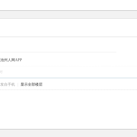
载池州人网APP
对
帖发自手机
|
显示全部楼层