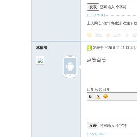
发表
还可输入
个字符
上人网 知池州 惠生活 欢迎下
回复
支持
反
林楠清
发表于 2026-6-11 21:15
本
点赞点赞
回复
收起回复
发表
还可输入
个字符