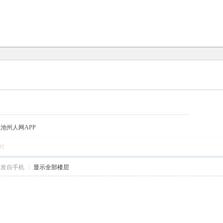
载池州人网APP
对
帖发自手机
|
显示全部楼层