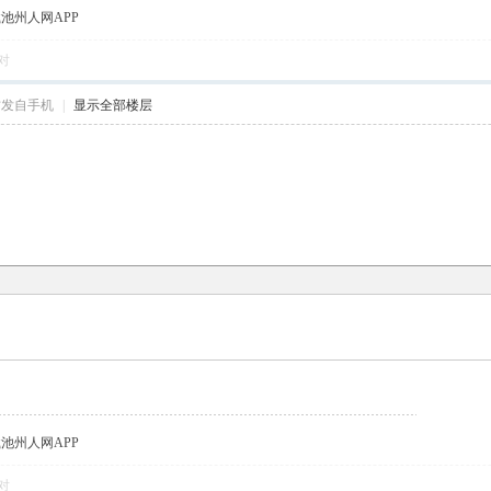
载池州人网APP
对
帖发自手机
|
显示全部楼层
载池州人网APP
对