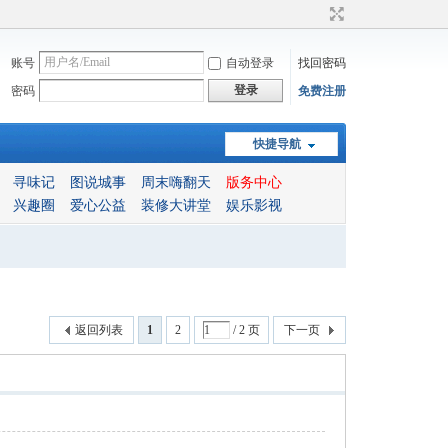
账号
自动登录
找回密码
登录
密码
免费注册
快捷导航
寻味记
图说城事
周末嗨翻天
版务中心
兴趣圈
爱心公益
装修大讲堂
娱乐影视
返回列表
1
2
/ 2 页
下一页