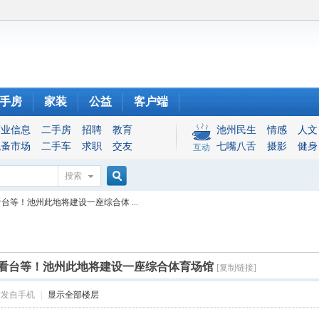
手房
家装
公益
客户端
商业信息
二手房
招聘
教育
池州民生
情感
人文
跳蚤市场
二手车
求职
交友
七嘴八舌
摄影
健身
互动
搜索
搜
等！池州此地将建设一座综合体 ...
索
看台等！池州此地将建设一座综合体育场馆
[复制链接]
帖发自手机
|
显示全部楼层