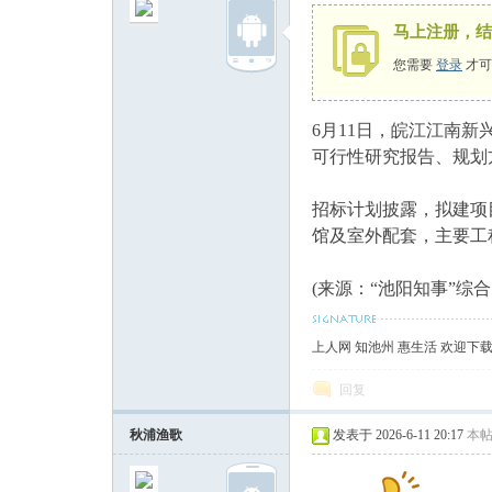
马上注册，结
您需要
登录
才可
6月11日，皖江江南
州
可行性研究报告、规划
招标计划披露，拟建项
馆及室外配套，主要工
(来源：“池阳知事”综
上人网 知池州 惠生活 欢迎下
人
回复
秋浦渔歌
发表于 2026-6-11 20:17
本