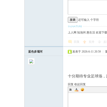
发表
还可输入
个字符
上人网 知池州 惠生活 欢迎下
回复
支持
反
蓝色多瑙河
发表于 2026-6-11 20:59
|
十分期待专业足球场，
回复
收起回复