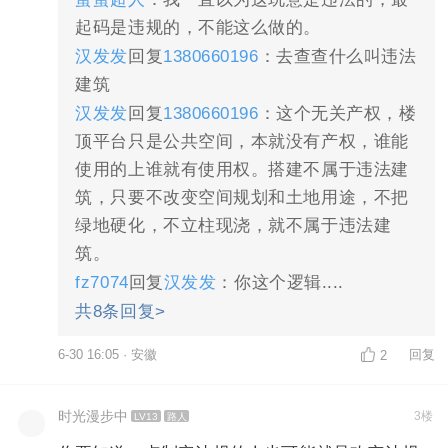
起码是违规的，不能这么做的。
汉发发
回复
1380660196
：去查查什么叫违法
建筑
汉发发
回复
1380660196
：这个无关产权，楼
顶平台只是公共空间，本就没有产权，谁能
使用的上谁就有使用权。搭建不属于违法建
筑，只要不改变空间规划和土地用途，不把
绿地硬化，不立柱现浇，就不属于违法建
筑。
fz7074
回复
汉发发
：你这个逻辑....
共8条回复>
6-30 16:05 · 安徽
回复
2
时光漫步中
3楼
LV13
路人