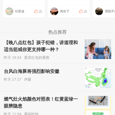
纪双波
雨在下
西阳不
25
25
热点推荐
【晚八点红包】孩子犯错，讲道理和
适当惩戒你更支持哪一种？
昨天 19:24
爱发红包的鹿鹿
台风白海豚将强烈影响安徽
昨天 17:17
伊蒙
燃气灶火焰颜色对照表！红黄蓝绿一
眼辨隐患
昨天 11:04
雾屿时钟