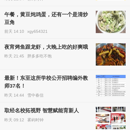
午餐，黄豆炖鸡蛋，还有一个是清炒
豆角
前天 14:10
xgy654321
夜宵烤鱼跟龙虾，大晚上吃的好爽哦
昨天 21:45
胖多多吃不饱
最新！东至这所学校公开招聘编外教
师37名！
昨天 14:44
雪中春信
取经名校拓视野 智慧赋能育新人
昨天 09:12
雾屿时钟