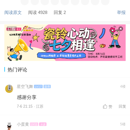
阅读原文
阅读 4928
回复 2
举报
热门评论
星空飞舞
4楼
LV17
皇帝
感谢分享
7-6 21:15 · 江苏
回复
赞
小蛋黄
5楼
LV11
淑媛