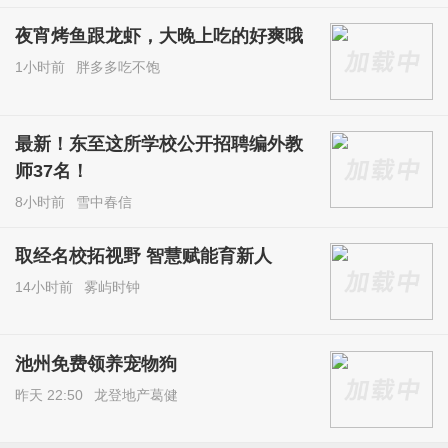
夜宵烤鱼跟龙虾，大晚上吃的好爽哦
1小时前
胖多多吃不饱
最新！东至这所学校公开招聘编外教
师37名！
8小时前
雪中春信
取经名校拓视野 智慧赋能育新人
14小时前
雾屿时钟
池州免费领养宠物狗
昨天 22:50
龙登地产葛健