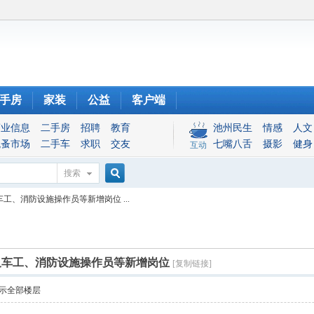
手房
家装
公益
客户端
商业信息
二手房
招聘
教育
池州民生
情感
人文
跳蚤市场
二手车
求职
交友
七嘴八舌
摄影
健身
互动
搜索
搜
车工、消防设施操作员等新增岗位 ...
索
】叉车工、消防设施操作员等新增岗位
[复制链接]
示全部楼层