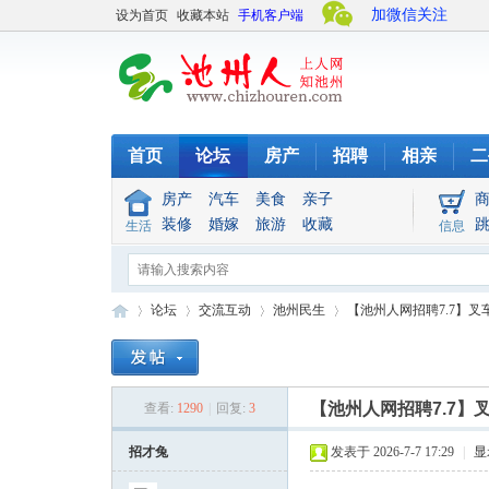
加微信关注
设为首页
收藏本站
手机客户端
首页
论坛
房产
招聘
相亲
二
房产
汽车
美食
亲子
装修
婚嫁
旅游
收藏
生活
信息
论坛
交流互动
池州民生
【池州人网招聘7.7】叉
池
»
›
›
›
【池州人网招聘7.7
查看:
1290
|
回复:
3
招才兔
发表于 2026-7-7 17:29
|
显