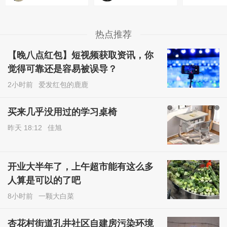
热点推荐
【晚八点红包】短视频获取资讯，你
觉得可靠还是容易被误导？
2小时前
爱发红包的鹿鹿
买来几乎没用过的学习桌椅
昨天 18:12
佳旭
开业大半年了，上午超市能有这么多
人算是可以的了吧
8小时前
一颗大白菜
杏花村街道孔井社区自建房污染环境