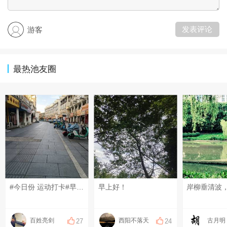
发表评论
游客
最热池友圈
#今日份 运动打卡#早上好！
早上好！
百姓亮剑
西阳不落天
古月明
27
24