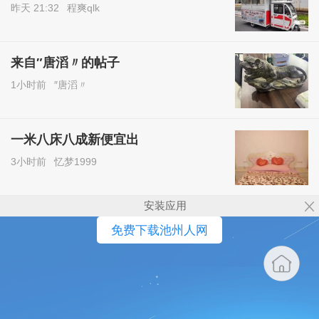
昨天 21:32
程爽qlk
来自″唐滔〃的帖子
1小时前
″唐滔〃
一米八床八成新便宜出
3小时前
忆梦1999
安装应用
免费下载池州人网