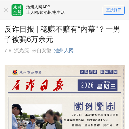
池州人网APP
直接打开
上人网/知池州/惠生活
反诈日报 | 稳赚不赔有“内幕”？一男
子被骗6万余元
7-8
流光笺
来自安徽
池州人网