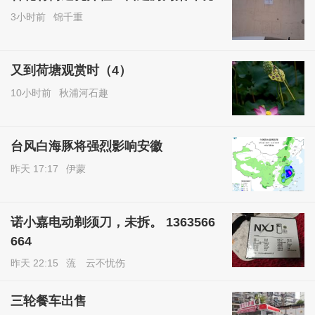
3小时前
锦千重
又到荷塘观赏时（4）
10小时前
秋浦河石趣
台风白海豚将强烈影响安徽
昨天 17:17
伊蒙
诺小嘉电动剃须刀，未拆。 1363566
664
昨天 22:15
蓅ゞ云不忧伤
三轮餐车出售