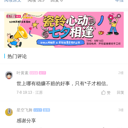
热门评论
叶黄素
2楼
LV14
妃子
世上哪有稳赚不赔的好事，只有*子才相信。
7-8 19:13 · 江苏
回复
赞
星空飞舞
3楼
LV17
皇帝
感谢分享