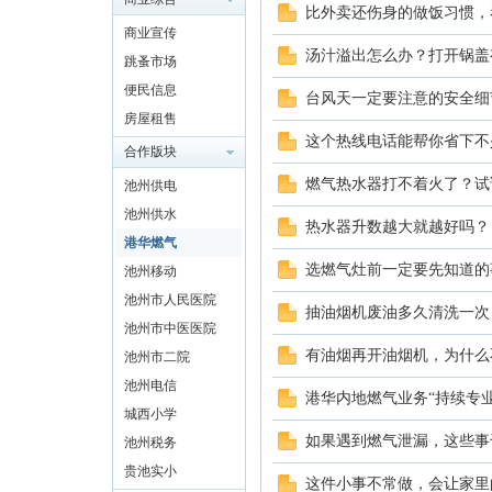
比外卖还伤身的做饭习惯，
商业宣传
汤汁溢出怎么办？打开锅盖
跳蚤市场
论
便民信息
台风天一定要注意的安全细
房屋租售
这个热线电话能帮你省下不
合作版块
燃气热水器打不着火了？试
池州供电
池州供水
热水器升数越大就越好吗？
港华燃气
选燃气灶前一定要先知道的
池州移动
池州市人民医院
坛
抽油烟机废油多久清洗一次
池州市中医医院
有油烟再开油烟机，为什么
池州市二院
池州电信
港华内地燃气业务“持续专
城西小学
如果遇到燃气泄漏，这些事
池州税务
贵池实小
这件小事不常做，会让家里