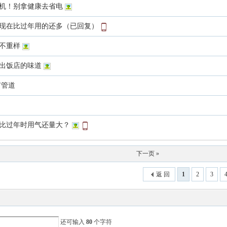
机！别拿健康去省电
现在比过年用的还多（已回复）
不重样
出饭店的味道
有管道
比过年时用气还量大？
下一页 »
返 回
1
2
3
还可输入
80
个字符