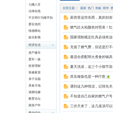
七嘴八舌
全部主题
最新
热门
热帖
精华
法律在线
厨房里这些东西，真的别舍
不文明行为随手拍
爱在池州
燃气灶火焰颜色对照表！红
州
情感驿站
国家强制规定灶具必须有这
娱乐影视
经济生活
充值了燃气费，但还是打不
房产楼市
最适合搭配明火煮食的锅具
爱车一族
投资理财
夏天洗澡，这三个小细节容
装修家居
其实做饭也是一种疗愈
亲子乐园
人
美食天地
遇到这几种情况，记得先关
谈婚论嫁
不知道自己自家的燃气户号
教育论坛
旅游户外
三伏天来了，这几道汤可以
商业综合