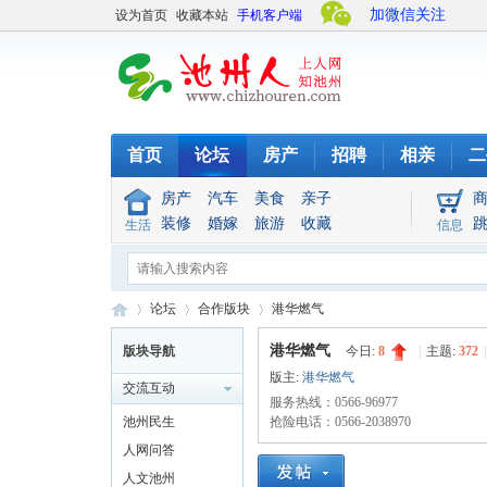
加微信关注
设为首页
收藏本站
手机客户端
首页
论坛
房产
招聘
相亲
二
房产
汽车
美食
亲子
装修
婚嫁
旅游
收藏
生活
信息
论坛
合作版块
港华燃气
港华燃气
版块导航
今日:
8
|
主题:
372
|
版主:
港华燃气
交流互动
池
»
›
›
服务热线：0566-96977
池州民生
抢险电话：0566-2038970
人网问答
人文池州