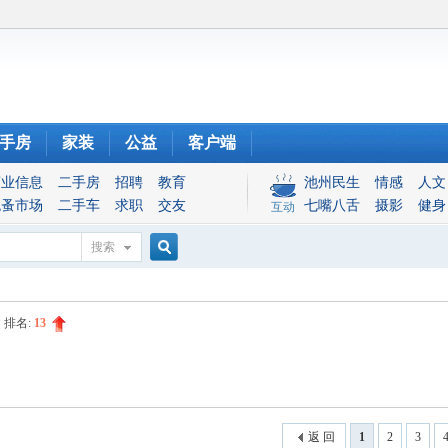
手房
家装
公益
客户端
商业信息
二手房
招聘
教育
池州民生
情感
人文
跳蚤市场
二手车
求职
交友
七嘴八舌
摄影
健身
互动
搜索
搜
排名:
13
索
返 回
1
2
3