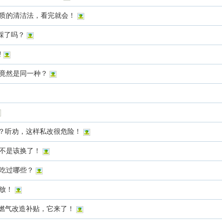
质的清洁法，看完就会！
你踩了吗？
!
竟然是同一种？
”？听劝，这样私改很危险！
不是该换了！
吃过哪些？
放！
元！燃气改造补贴，它来了！