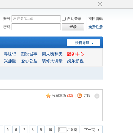
账号
自动登录
找回密码
登录
密码
免费注册
快捷导航
寻味记
图说城事
周末嗨翻天
版务中心
兴趣圈
爱心公益
装修大讲堂
娱乐影视
收藏本版
(
32
)
|
订阅
4
5
6
7
8
9
10
/ 10 页
下一页