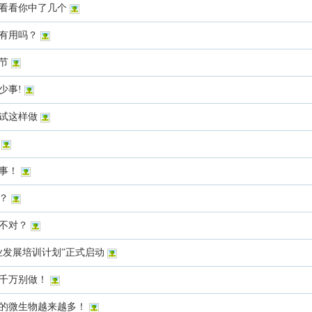
看看你中了几个
有用吗？
节
少事!
试这样做
事！
？
不对？
业发展培训计划”正式启动
千万别做！
的微生物越来越多！