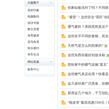
兴趣圈子
你家砧板洗对了吗？不同材
美的印象
电脑数码
“避雷”！这些安全“雷区”
游泳专版
通气被拒？原因竟然是这个
舞文弄墨
体育健身
这些名字不同的食物，其实
花鸟鱼宠
天然气是怎么到您家的?
快乐垂钓
单车生活
这些东西你最好别放冰箱
网站客服
想给家中的燃气设施“遮丑
版务中心
这些燃气具还在用？快看是
这几道经典广式美食，你都
厨房这几个地方，千万别乱
“瓶改管”最高优惠5500